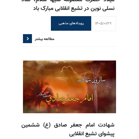
میلاد حضرت معصومه علیها سلام، نماد
نسلی نوین در تشیع انقلابی مبارک باد
1405/01/29
رویدادهای مذهبی
مطالعه بیشتر
شهادت امام جعفر صادق (ع) ششمین
پیشوای تشیع انقلابی