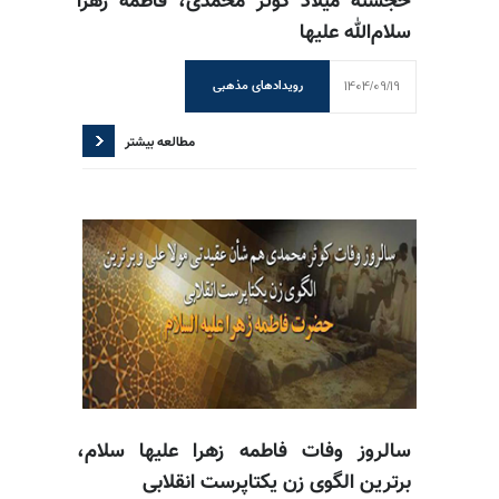
خجسته میلاد کوثر محمدی، فاطمه زهرا
سلام‌الله علیها
1404/09/19
رویدادهای مذهبی
مطالعه بیشتر
سالروز وفات فاطمه زهرا علیها سلام،
برترین الگوی زن یکتاپرست انقلابی