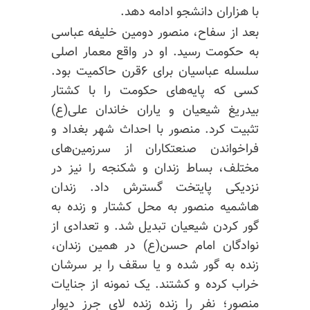
با هزاران دانشجو ادامه دهد.
بعد از سفاح، منصور دومین خلیفه عباسی
به حکومت رسید. او در واقع معمار اصلی
سلسله عباسیان برای ۶قرن حاکمیت بود.
کسی که پایه‌های حکومت را با کشتار
بیدریغ
شیعیان و یاران خاندان علی(ع)
تثبیت کرد. منصور با
احداث
شهر بغداد و
فراخواندن صنعتکاران از سرزمین‌های
مختلف، بساط زندان و شکنجه را نیز در
نزدیکی پایتخت گسترش داد. زندان
هاشمیه منصور به محل کشتار و زنده به
گور کردن شیعیان تبدیل شد. و تعدادی از
نوادگان امام حسن(ع) در همین زندان،
زنده به گور شده و یا سقف را بر سرشان
خراب کرده و کشتند. یک نمونه از جنایات
منصور؛ نفر را زنده زنده لای جرز دیوار