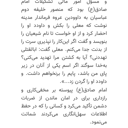
و مسؤل امور مالی تشکیلات امام
صادق(ع) بود که
منصور خلیفه
دوم
عباسیان به داوودبن
عروه
فرماندار مدینه
نوشت که
معلی
را بکش و داودد او را
احضار کرد و از او خواست تا نام شیعیان را
بنویسد و گفت
اگر این‌کار
را
نپذیری
سرت را
از بدنت
جدا می‌کنم.
معلی
گفت:
ابالقتلی
تهددنی؟ آیا به کشتن مرا تهدید می‌کنی؟
به‌خدا سوگند
اگر اسم یکی از آنان در زیر
پای من باشد، پایم را برنخواهم داشت. و
داودد او را گردن زد...».
امام صادق(ع) پیوسته بر مخفی‌کاری و
رازداری برای در امان ماندن از ضربات
دشمن تأکید می‌کرد و کسانی را که در حفظ
اطلاعات سهل‌انگاری می‌کردند شماتت
می‌نمود.