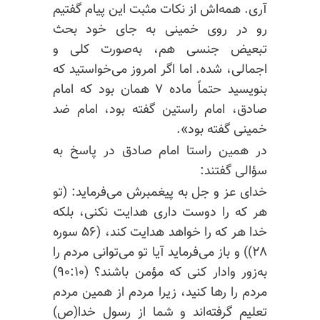
آری. همه‌اش از نکات مثبت این پیام گفتیم
رو در روی خمینی به جای خود بحث
تبعیض جنسی هم، به‌صورت کلی و
اجمالی، شده. اما اگر امروز می‌خواستید که
بنویسید حتماً ماده ۷ همان بود که امام
صادق، امام راستین گفته بود، امام ضد
خمینی گفته بود».
در همین راستا امام صادق در پاسخ به
سؤالی گفتند:
خدای عز و جل به
پیغمبرش
می‌فرماید: (تو
هر که را دوست داری هدایت نکنی، بلکه
خدا هر که را خواهد هدایت کند، (۵۶ سوره
۲۸)) و باز می‌فرماید آیا تو می‌توانی مردم را
به‌زور وادار کنی که مؤمن باشند؟ (۹۰:۱۰)
مردم را رها کنید، زیرا مردم از همین مردم
تعلیم گرفته‌اند و شما از رسول خدا(ص)