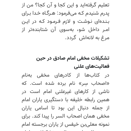
تعلیم گرفته‌اید و این کجا و آن کجا؟ من از
پدرم شنیدم کـه می‌فرمود: هـرگـاه خـدا بـرای
بـنـده‌ای نـوشـت و لازم فـرمـود کـه در ایـن
امـر داخل شو، به‌سوی آن
شتابنده‌تر
از
مرغ به لانه‌اش ‍ گردد.
تشکیلات مخفی امام صادق در حین
فعالیت‌های علنی
در کتاب‌ها
از کادرهای
مخفی به‌نام
«اصحاب سِر» نام برده شده است. که
ناشی از کارهای غیرعلنی امام است در
همین
رابطه خلیفه
با دستگیری یاران امام
از جمله دنبال این بود تا اسامی یاران
مخفی همان اصحاب السر را پیدا کند. برای
نمونه
معلی‌
بن
خیفس از
یاران برجسته امام