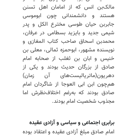
مالک‌بن انس که از امامان اهل تسنن
هستند و دانشمندانی چون ابوموسی
جابربن
حیان
طوسی مخترع الکل و
پدر
شیمی
جدید و بایزید
بسطامی در عرفان،
محمدبن اسحاق صاحب کتاب المغازی و
نویسنده مشهور، ابوحمزه ثمالی،
معلی
بن
خنیس
و ابان
بن
ثغلب
از صحابه
امام
صادق
از بزرگان
حدیث بودند و یکی از
دهریون(ماتریالیست‌های آن زمان)
هم‌چون ابن ابی العوجا از شاگردان امام
صادق بودند که به‌رغم
اختلاف‌نظرش
اما
مجذوب
شخصیت امام
بودند.
برابری اجتماعی و سیاسی و آزادی عقیده
امام صادق مبلغ آزادی عقیده و اعتقاد بوده