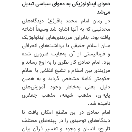
دعوای ایدئولوژیکی به دعوای سیاسی تبدیل
می‌شد
در زمان امام محمد باقر(ع) دیدگاه‌های
محدثینی
که به آنها اشاره شد وسیعاً اشاعه
یافته بود. بنابراین مرزبندی‌های ایدئولوژیک
میان اسلام حقیقی با برداشت‌های انحرافی
و فرمالیستی
از آن به‌غایت ضروری شده
بود. امام صادق
کار نظری
را به اوج رساند
و
مرزبندی
بین اسلام و تشیع انقلابی با
اسلام
حکومتی
کاملا مشخص
گردید و به همین
دلیل یعنی به‌خاطر وجود آموزش‌های
پایه‌ای، مذهب شیعه، مذهب جعفری
نامیده شد.
امام صادق در این مقطع امکان یافت تا
دیدگاه‌های
توحیدی را
در پهنه‌های
مختلف
تاریخ، انسان و وجود و
تفسیر قرآن
بیان