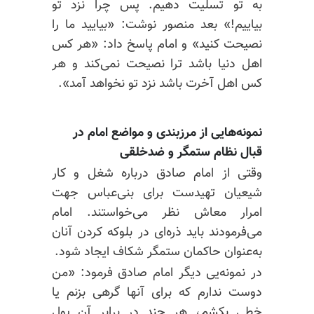
به تو تسلیت دهیم. پس
چرا نزد
تو
بیاییم!» بعد منصور نوشت: «بیایید ما را
نصیحت کنید» و امام پاسخ داد: «هر کس
اهل دنیا باشد ترا نصیحت نمی‌کند
و هر
کس اهل آخرت باشد نزد تو نخواهد آمد».
نمونه‌هایی از مرزبندی و مواضع امام در
قبال نظام ستمگر و ضدخلقی
وقتی از امام صادق درباره شغل و
کار
شیعیان
تهیدست برای بنی‌عباس جهت
امرا
ر معاش نظر می‌خواستند. امام
می‌فرمودند باید ذره‌ای
در بلوکه
کردن آنان
به‌عنوان حاکمان ستمگر شکاف ایجاد شود.
در نمونه‌یی دیگر امام صادق فرمود: «من
دوست ندارم که برای آنها گرهی بزنم یا
خطی بکشم، هر چند در برابر آن پول