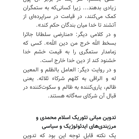
زیادی بدهند... زیرا کسانی‌که به ستمگران
کمک می‌کنند، در قیامت
در سرا
پرده‌ای
از
آتشند
تا خدا
میان بندگان حکم کند».
و
در کلامی
دیگر: «منارضی
سلطانا
جائرا
بسخط
الله خرج من دین الله». کسی که
زمامدار ستمگری را به قیمت خشم خدا
خشنود کند از دین خدا خارج است.
و
در روایت
دیگر: العامل
بالظلم
و
المعین
له و
الراقی
به کلهم شرکاء ثلاثه. یعنی
ظالم، یاری‌کننده به ظالم و سکوت‌کننده در
قبال آن شرکای سه‌گانه هستند.
تدوین مبانی تئوریک اسلام محمدی و
مرزبندی‌های
ایدئولوژیک و سیاسی
یک نکته قابل توجه این بود که تدوین