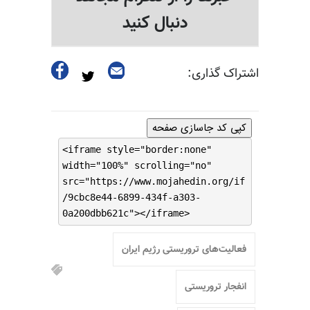
دنبال کنید
اشتراک گذاری:
کپی کد جاسازی صفحه
<iframe style="border:none"
width="100%" scrolling="no"
src="https://www.mojahedin.org/if
/9cbc8e44-6899-434f-a303-
0a200dbb621c"></iframe>
فعالیت‌های تروریستی رژیم ایران
انفجار تروریستی