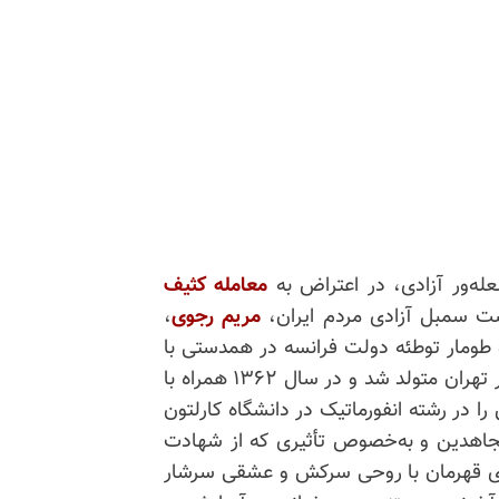
معامله کثیف
ت سمبل آزادی مردم ایران،
مریم رجوی
،
 طومار توطئه ‌دولت فرانسه در همدستی با
رژیم آخوندی را درهم‌پیچید. ندا حسنی در سال ۱۳۵۶ در تهران متولد شد و در سال ۱۳۶۲ همراه با
را در رشته ‌انفورماتیک در دانشگاه کارلتون
 مجاهدین و به‌خصوص تأثیری که از شهادت
دای قهرمان با روحی سرکش و عشقی سرشار