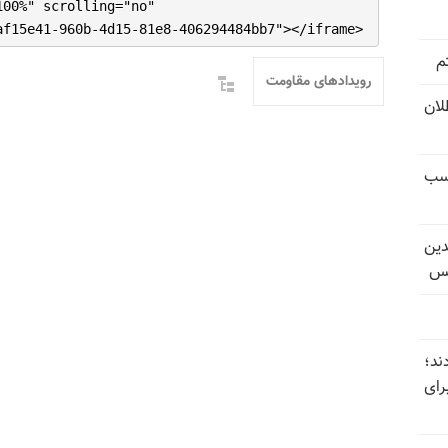
100%" scrolling="no"
af15e41-960b-4d15-81e8-406294484bb7"></iframe>
م
رویدادهای مقاومت
تل‌عام ۱۳۶۷؛ بطلان
کسب
دین
یس
ند؛
رای