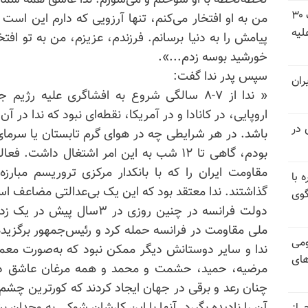
لحظه‌‌لحظه با او سوختم و می‌سوزم. ندا عاشق همه شما
شورای ملی مقاومت ایران - مسئول شورا - تبریک ۳۰
من به ‌او افتخار می‌کنم، تنها آرزویی که دارم این است 
لیه
پیامش را به ‌دنیا برسانم. فرزندم، عزیزم، من به ‌تو افت
‌خورشید بوسه زدم...».
سپس پدر ندا گفت:
ران
« ندا از ۷-۸ سالگی شروع به ‌افشاگری علیه رژ
اروپایی، در کانادا و در آمریکا، نقطه‌‌ای نبود که ندا در آ
 در
بودم، گاهی تا ۱۲ شب به ‌این امر اشتغال دا
مقاومت ایران را که با بانکدار مرکزی تروریسم مبار
 با
گذاشتند. ندا معتقد بود که این یک بی‌عدالتی مضاعف ا
گوی
دولت فرانسه در چنین روزی در 
ملی مقاومت در فرانسه حمله کرد و رئیس‌جمهور برگزیده‌
ومی
ندا و سایر دوستانش دیگر ممکن نبود که به‌صورت معمول
های
مرضیه، حمید، حشمت و محمد و همه مرغان عاشق دست 
چنان رعد و برقی در جهان ایجاد کردند که
کورترین
چشم‌ه