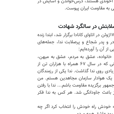
یم آخوندی هستند،
درس‌خواندن
و آسایش در
لابتش در سالگرد شهادت
در سالگرد شهادت عشق فروزان ندا حسنی که در تاریخ ۱۷ژوئن در اتاوای کانادا برگزار شد، ابتدا زنده
و پدر شجاع و پرصلابت ندا، جمله‌های
از آن را آورده‌ایم:
‌خانواده، عشق به ‌مردم، عشق به ‌میهن،
عشق به ‌آزادی. عموی ندا، مجاهد شهید مسعود حسنی که در سال ۶۷ همراه با هزاران تن از
زیادی روی ندا گذاشت. ندا یکی از رزمندگان
ه یک هوادار سازمان مجاهدین هستم. من
هور برگزیده‌ مقاومت باشم... ندا با رفتن
 نیز باعث جاودانگی شد. هر کس به ‌ندا فکر
که خودش راه خودش را انتخاب کرد اگر ‌چه