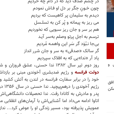
در چشم صدف دید که در دام چه خُردیم
چون خـونِ جگر بر دل او فـاش نمودم
دیـدم
به‌ سلیمان
پر
کاهیست
که بردیم
می ریز
به‌ پیمانه
و پُر کن به‌ تسلـسل
هم بر سر و جان ریز سبویی که نخوردیم
ترسـم
به‌ اجل
پرتو وصلم به‌سر آیـد
بی‌جا نـبُوَد گر سَرِ این واهمـه مُردیم
گر سالک «صدقی» به‌ سر و جان شرر انداز
یاد آر «ندا»‌یی که
به‌ افلاک
سپردیم
تی و
روز دوم تیر سال ۱۳۸۲ ندا حسنی، عشق فروزان و شعله‌ور آزادی، در اعتراض به ‌
دولت فرانسه
و رژیم ضدبشری آخوندی مبنی بر بازداش
خود را در برابر سفارت فرانسه در لندن به ‌آتش کشید و
فق
مکن
پدر و مادرش به ‌کانادا رفت. ندا تحصیلات
دانشگاهی‌‌اش
اتاوا ادامه می‌داد اما
آشنایی‌اش
با آرمان‌های انقلابی
عمویش پذیرفته بود، مسیر زندگی او را عوض کرد... ن