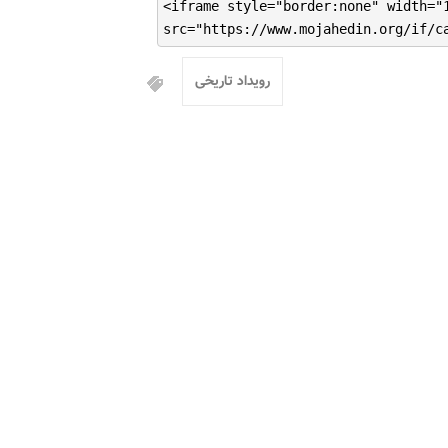
<iframe style="border:none" width="
src="https://www.mojahedin.org/if/c
رویداد تاریخی