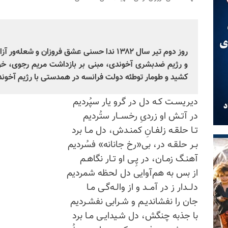
روز دوم تیر سال ۱۳۸۲ ندا حسنی عشق فروزان و 
و رژیم ضدبشری آخوندی، مبنی بر بازداشت مریم رجوی، خود 
کشید و طومار توطئه ‌دولت فرانسه در همدستی با رژیم آخوند
دیریسـت کـه دل در گرو یار سپُردیم
در آتـش او زردیِ رخســار ستُردیم
تـا حلقـه‌ زلفـانِ کمنـدش، دل مـا برد
بـر حلقـه‌ در، بی‌«رخ جانانه» فسُردیم
آهنـگ زمـان، در پِـی او تـار نگاهـم
از بس به‌ هم‌آوایی دل لحظه شمردیم
دلــدار ز در آمــد و از والـه‌گـی مـا
جان را نفشاندیـم و شـرابی نفشـردیم
با جذبه‌ چنگش، دل شـیدایـی مـا برد