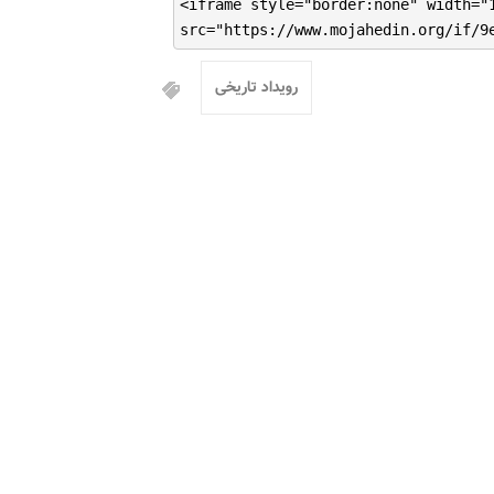
<iframe style="border:none" width="
src="https://www.mojahedin.org/if/9
رویداد تاریخی