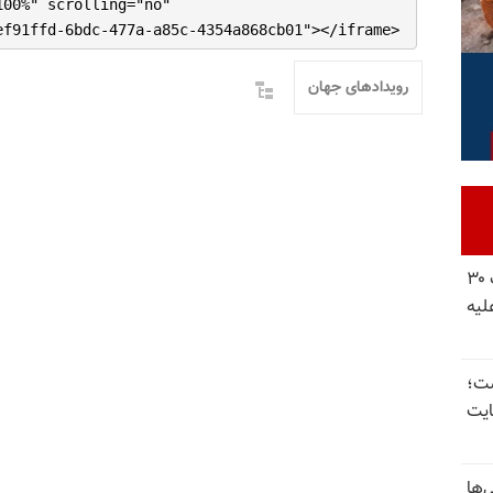
100%" scrolling="no"
ef91ffd-6bdc-477a-a85c-4354a868cb01"></iframe>
رویدادهای جهان
شورای ملی مقاومت ایران - مسئول شورا - تبریک ۳۰
لیه
 گذاشت؛
یت
‌ها