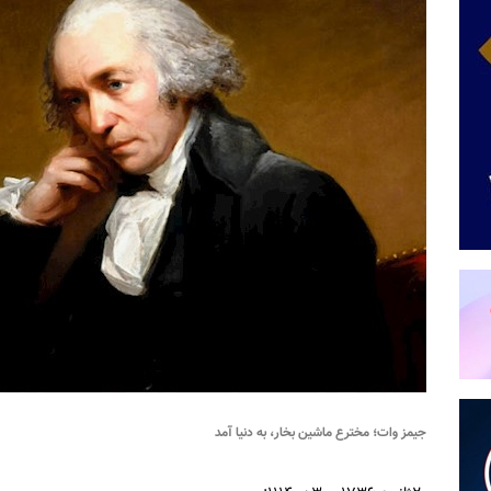
جیمز وات؛ مخترع ماشین بخار، به دنیا آمد