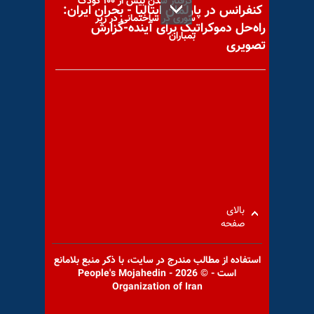
گرفتار شدن بیش از ۱۰۰ کودک
کنفرانس در پارلمان ایتالیا - بحران ایران:
سوری در ساختمانی در زیر
راه‌حل دموکراتیک برای آینده-گزارش
بمباران
تصویری
تجمع اعتراضی بازنشستگان
مخابرات درکرمانشاه، کردستان،
اصفهان، بیجار، تهران، همدان و
تبریز
بالای
صفحه
قائم‌مقام فراهانی کشته شد
استفاده از مطالب مندرج در سايت، با ذكر منبع بلامانع
است - © 2026 - People's Mojahedin
Organization of Iran